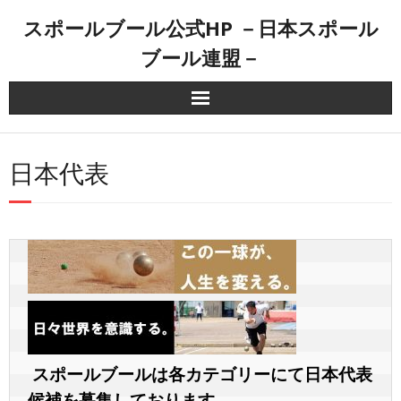
スポールブール公式HP －日本スポール
ブール連盟－
ブールリーグ
日本代表
大会情報
Facebook
メディア出演
Wiki
記録
スポールブールは各カテゴリーにて日本代表
候補を募集しております。
