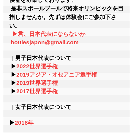
講習会情報
 是非スポールブールで将来オリンピックを目
公式LINE
指しませんか。先ずは体験会にご参加下さ
い。
お問い合わせ
▶︎君、日本代表にならないか

boulesjapon@gmail.com
  | 男子日本代表について

 ▶︎
2022世界選手権

▶︎
2019アジア・オセアニア選手権

▶︎
2019世界選手権

▶︎
  | 女子日本代表について
▶︎
2018年